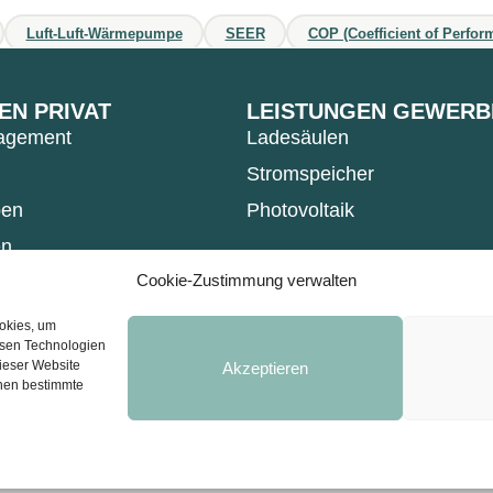
Luft-Luft-Wärmepumpe
SEER
COP (Coefficient of Perfor
EN PRIVAT
LEISTUNGEN GEWERB
agement
Ladesäulen
Stromspeicher
en
Photovoltaik
en
Cookie-Zustimmung verwalten
n
ookies, um
esen Technologien
dieser Website
Akzeptieren
Impressum
Datenschutzerklärung (EU)
C
nnen bestimmte
d Lippspringe
ns.de
 durch reCAPTCHA geschützt; es gelten die
Datenschutzerklärung
und
Nutzungsbeding