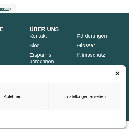
mance)
E
ÜBER UNS
Kontakt
Förderungen
Blog
Glossar
Ersparnis
Klimaschutz
berechnen
Partner werden
Empfehlungsprämie
Ablehnen
Einstellungen ansehen
ookie-Richtlinie (EU)
ungen
von Google.