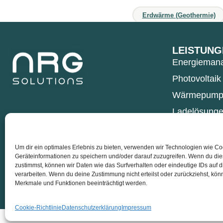
Erdwärme (Geothermie)
LEISTUNG
Energieman
Photovoltaik
Wärmepump
Ladelösung
Klimaanlage
Um dir ein optimales Erlebnis zu bieten, verwenden wir Technologien wie C
Geräteinformationen zu speichern und/oder darauf zuzugreifen. Wenn du di
zustimmst, können wir Daten wie das Surfverhalten oder eindeutige IDs auf 
© NRG solutions GmbH
verarbeiten. Wenn du deine Zustimmung nicht erteilst oder zurückziehst, kö
Schulze-Delitzsch-Weg 1, 33175 Ba
Merkmale und Funktionen beeinträchtigt werden.
05252 9241000
·
info@nrg-solutio
Cookie-Richtlinie
Datenschutzerklärung
Impressum
Diese Website ist