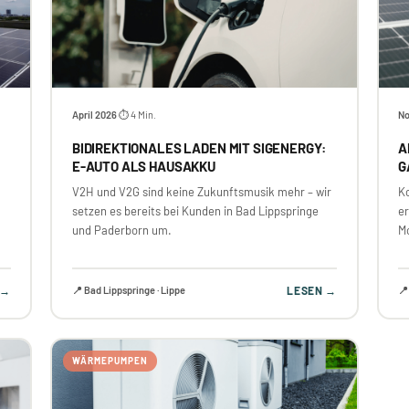
April 2026
⏱ 4 Min.
No
·
BIDIREKTIONALES LADEN MIT SIGENERGY:
A
E-AUTO ALS HAUSAKKU
G
V2H und V2G sind keine Zukunftsmusik mehr – wir
K
setzen es bereits bei Kunden in Bad Lippspringe
e
und Paderborn um.
M
 →
📍 Bad Lippspringe · Lippe
LESEN →
📍
WÄRMEPUMPEN