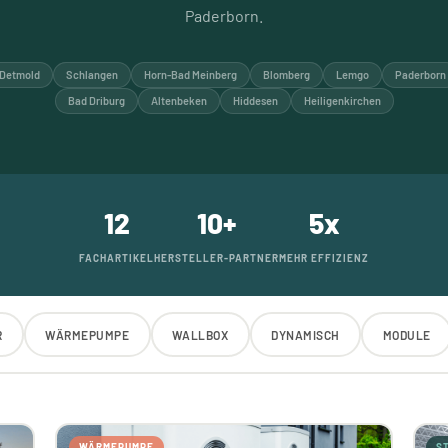
Paderborn.
Detmold
Schlangen
Horn-Bad Meinberg
Blomberg
Lemgo
Paderborn
Bad Driburg
Altenbeken
Hiddesen
Heiligenkirchen
12
10+
5x
FACHARTIKEL
HERSTELLER-PARTNER
MEHR EFFIZIENZ
R
WÄRMEPUMPE
WALLBOX
DYNAMISCH
MODULE
WÄRMEPUMPE
S