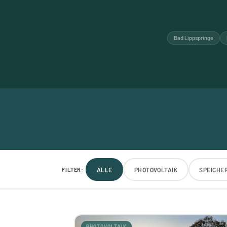
Bad Lippspringe
FILTER:
ALLE
PHOTOVOLTAIK
SPEICHE
PHOTOVOLTAIK