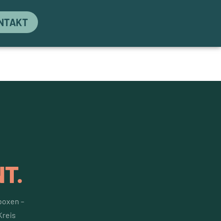
NTAKT
T.
boxen –
Kreis