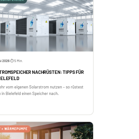
i 2026
⏱ 5 Min.
·
TROMSPEICHER NACHRÜSTEN: TIPPS FÜR
IELEFELD
ehr vom eigenen Solarstrom nutzen – so rüstest
 in Bielefeld einen Speicher nach.
V + WÄRMEPUMPE