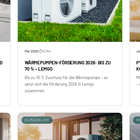
Mai 2026
⏱ 5 Min.
Ju
·
AD
WÄRMEPUMPEN-FÖRDERUNG 2026: BIS ZU
P
70 % – LEMGO
K
Bis zu 70 % Zuschuss für die Wärmepumpe – so
M
setzt sich die Förderung 2026 in Lemgo
–
zusammen.
KLIMAANLAGE
P