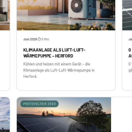
Juni 2026
⏱ 5 Min.
Ja
·
KLIMAANLAGE ALS LUFT-LUFT-
0
WÄRMEPUMPE – HERFORD
A
Kühlen und heizen mit einem Gerät – die
0
Klimaanlage als Luft-Luft-Wärmepumpe in
gi
Herford.
PHOTOVOLTAIK 2026