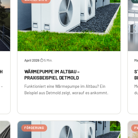
April 2026
⏱ 5 Min.
Ma
·
CH
WÄRMEPUMPE IM ALTBAU –
S
PRAXISBEISPIEL DETMOLD
B
 –
Funktioniert eine Wärmepumpe im Altbau? Ein
M
Beispiel aus Detmold zeigt, worauf es ankommt.
du
FÖRDERUNG
P