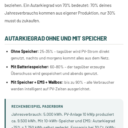
beziehen. Ein Autarkiegrad von 70% bedeutet: 70% deines
Jahresverbrauchs kommen aus eigener Produktion, nur 30%
musst du zukaufen.
AUTARKIEGRAD OHNE UND MIT SPEICHER
Ohne Speicher:
25–35% – tagsüber wird PV-Strom direkt
genutzt, nachts und morgens kommt alles aus dem Netz.
Mit Batteriespeicher:
60–80% – der tagsüber erzeugte
Überschuss wird gespeichert und abends genutzt.
Mit Speicher + EMS + Wallbox:
bis zu 90% – alle Verbraucher
werden intelligent auf PV-Zeiten ausgerichtet.
RECHENBEISPIEL PADERBORN
Jahresverbrauch: 5.000 kWh. PV-Anlage 10 kWp produziert
ca. 9.500 kWh. Mit 10-kWh-Speicher und EMS: Autarkiegrad
~75% = 3.750 kWh selbst gedeckt. Ersparnis bei 30 Ct./kWh: