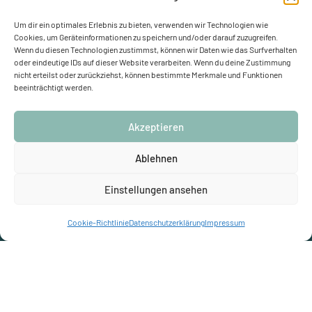
ÜBER UNS
Um dir ein optimales Erlebnis zu bieten, verwenden wir Technologien wie
Kontakt
Förderungen
Cookies, um Geräteinformationen zu speichern und/oder darauf zuzugreifen.
Wenn du diesen Technologien zustimmst, können wir Daten wie das Surfverhalten
Blog
Glossar
oder eindeutige IDs auf dieser Website verarbeiten. Wenn du deine Zustimmung
Ersparnis berechnen
Klimaschutz
nicht erteilst oder zurückziehst, können bestimmte Merkmale und Funktionen
beeinträchtigt werden.
Partner werden
Empfehlungsprämie
Akzeptieren
Ablehnen
Impressum
Datenschutzerklärung (EU)
Cookie-Richtlinie (EU)
Einstellungen ansehen
Schulze-Delitzsch-Weg 1, 33175 Bad Lippspringe
05252 9241000
·
info@nrg-solutions.de
Cookie-Richtlinie
Datenschutzerklärung
Impressum
© NRG solutions GmbH
Diese Website ist durch reCAPTCHA geschützt; es gelten die
Datenschutzerklärung
und
Nutzungsbedingungen
von Google.