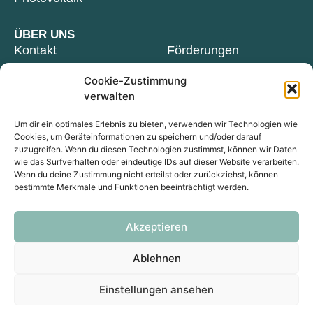
ÜBER UNS
Kontakt
Förderungen
Blog
Glossar
Cookie-Zustimmung
verwalten
Ersparnis berechnen
Klimaschutz
Partner werden
Empfehlungsprämie
Um dir ein optimales Erlebnis zu bieten, verwenden wir Technologien wie
Cookies, um Geräteinformationen zu speichern und/oder darauf
zuzugreifen. Wenn du diesen Technologien zustimmst, können wir Daten
wie das Surfverhalten oder eindeutige IDs auf dieser Website verarbeiten.
Wenn du deine Zustimmung nicht erteilst oder zurückziehst, können
Impressum
Datenschutzerklärung (EU)
bestimmte Merkmale und Funktionen beeinträchtigt werden.
Cookie-Richtlinie (EU)
Schulze-Delitzsch-Weg 1, 33175 Bad Lippspringe
Akzeptieren
05252 9241000
·
info@nrg-solutions.de
Ablehnen
© NRG solutions GmbH
Einstellungen ansehen