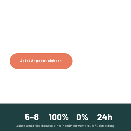
Solutions produzierst du deinen
eigenen Strom in Horn-Bad
Meinberg
Effizient, nachhaltig und kostengünstig
Jetzt Angebot sichern
Mehr erfahren
5–8
100%
0%
24h
Jahre Amortisation
Aus einer Hand
Mehrwertsteuer
Rückmeldung