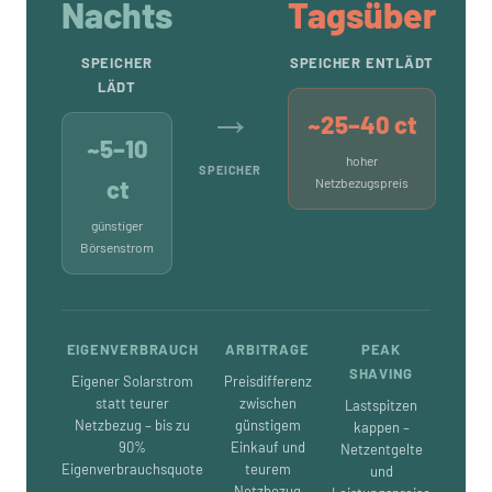
Nachts
Tagsüber
SPEICHER
SPEICHER ENTLÄDT
LÄDT
→
~25–40 ct
~5–10
hoher
SPEICHER
ct
Netzbezugspreis
günstiger
Börsenstrom
EIGENVERBRAUCH
ARBITRAGE
PEAK
SHAVING
Eigener Solarstrom
Preisdifferenz
statt teurer
zwischen
Lastspitzen
Netzbezug – bis zu
günstigem
kappen –
90%
Einkauf und
Netzentgelte
Eigenverbrauchsquote
teurem
und
Netzbezug