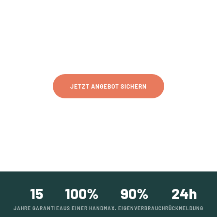
STROMPREISEN
MEHR EIGENVERBRAUCH · GÜNSTIGER BÖRSENSTROM ·
MAXIMALE UNABHÄNGIGKEIT
JETZT ANGEBOT SICHERN
MEHR ERFAHREN
15
100%
90%
24h
JAHRE GARANTIE
AUS EINER HAND
MAX. EIGENVERBRAUCH
RÜCKMELDUNG