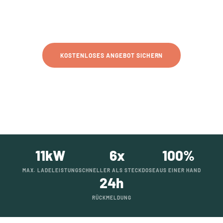
SCHNELL LADEN · SICHER INSTALLIERT · MIT PV
KOMBINIERBAR
KOSTENLOSES ANGEBOT SICHERN
MEHR ERFAHREN
11kW
6x
100%
MAX. LADELEISTUNG
SCHNELLER ALS STECKDOSE
AUS EINER HAND
24h
RÜCKMELDUNG