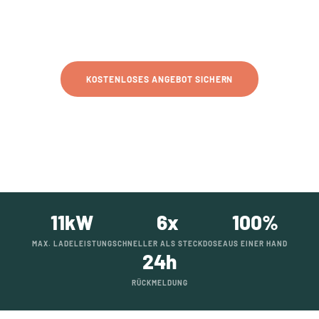
SCHNELL LADEN · SICHER INSTALLIERT · MIT PV
KOMBINIERBAR
KOSTENLOSES ANGEBOT SICHERN
MEHR ERFAHREN
11kW
6x
100%
MAX. LADELEISTUNG
SCHNELLER ALS STECKDOSE
AUS EINER HAND
24h
RÜCKMELDUNG