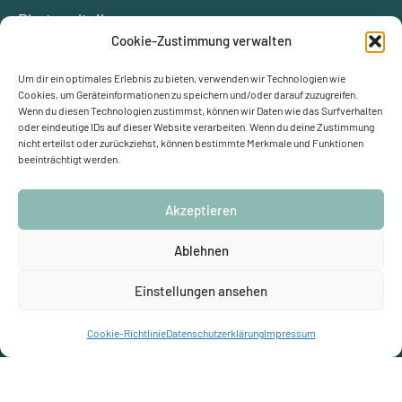
Photovoltaik
Cookie-Zustimmung verwalten
ÜBER UNS
Um dir ein optimales Erlebnis zu bieten, verwenden wir Technologien wie
Kontakt
Förderungen
Cookies, um Geräteinformationen zu speichern und/oder darauf zuzugreifen.
Wenn du diesen Technologien zustimmst, können wir Daten wie das Surfverhalten
Blog
Glossar
oder eindeutige IDs auf dieser Website verarbeiten. Wenn du deine Zustimmung
Ersparnis berechnen
Klimaschutz
nicht erteilst oder zurückziehst, können bestimmte Merkmale und Funktionen
beeinträchtigt werden.
Partner werden
Empfehlungsprämie
Akzeptieren
Ablehnen
Impressum
Datenschutzerklärung (EU)
Cookie-Richtlinie (EU)
Einstellungen ansehen
Schulze-Delitzsch-Weg 1, 33175 Bad Lippspringe
05252 9241000
·
info@nrg-solutions.de
Cookie-Richtlinie
Datenschutzerklärung
Impressum
© NRG solutions GmbH