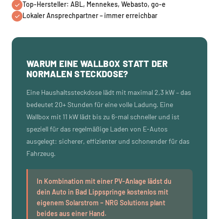
Top-Hersteller: ABL, Mennekes, Webasto, go-e
Lokaler Ansprechpartner – immer erreichbar
WARUM EINE WALLBOX STATT DER
NORMALEN STECKDOSE?
Eine Haushaltssteckdose lädt mit maximal 2,3 kW – das
bedeutet 20+ Stunden für eine volle Ladung. Eine
Wallbox mit 11 kW lädt bis zu 6-mal schneller und ist
speziell für das regelmäßige Laden von E-Autos
ausgelegt: sicherer, effizienter und schonender für das
Fahrzeug.
In Kombination mit einer PV-Anlage lädst du
dein Auto in Bad Lippspringe kostenlos mit
eigenem Solarstrom – NRG Solutions plant
beides aus einer Hand.