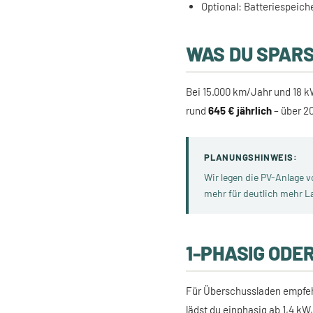
Optional: Batteriespeich
WAS DU SPAR
Bei 15.000 km/Jahr und 18 k
rund
645 € jährlich
– über 20
PLANUNGSHINWEIS:
Wir legen die PV-Anlage 
mehr für deutlich mehr L
1-PHASIG ODE
Für Überschussladen empfeh
lädst du einphasig ab 1,4 kW,