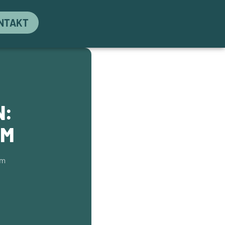
NTAKT
N:
OM
em