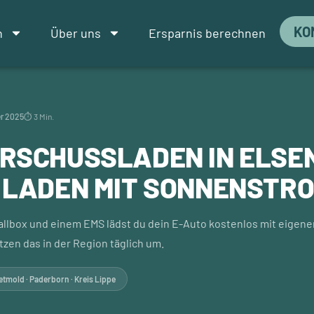
KO
n
Über uns
Ersparnis berechnen
r 2025
⏱ 3 Min.
RSCHUSSLADEN IN ELSE
 LADEN MIT SONNENSTR
Wallbox und einem EMS lädst du dein E-Auto kostenlos mit eigen
tzen das in der Region täglich um.
etmold · Paderborn · Kreis Lippe