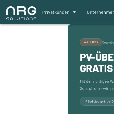
Privatkunden
Unternehme
WALLBOX
Dezembe
PV-ÜBE
GRATIS
Mit der richtigen 
Solarstrom – wir se
📍 Bad Lippspringe · D