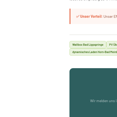
Unser EM
Wallbox Bad Lippspringe
PV Üb
dynamisches Laden Horn-Bad Mein
Wir melden uns i