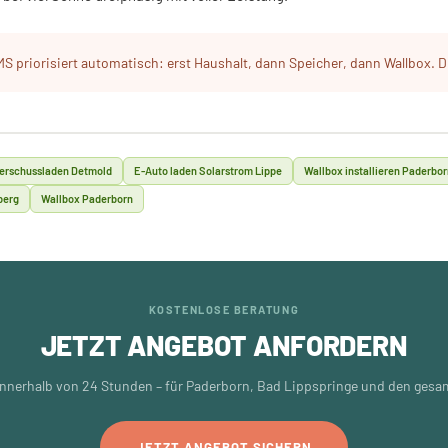
S priorisiert automatisch: erst Haushalt, dann Speicher, dann Wallbox. D
erschussladen Detmold
E-Auto laden Solarstrom Lippe
Wallbox installieren Paderbo
berg
Wallbox Paderborn
KOSTENLOSE BERATUNG
JETZT ANGEBOT ANFORDERN
nnerhalb von 24 Stunden – für Paderborn, Bad Lippspringe und den gesa
JETZT ANGEBOT SICHERN