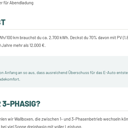
er für Abendladung
ST
Wh/100 km brauchst du ca. 2.700 kWh. Deckst du 70% davon mit PV (1.89
 Jahre mehr als 12.000 €.
von Anfang an so aus, dass ausreichend Überschuss für das E-Auto entste
adekomfort.
R 3-PHASIG?
len wir Wallboxen, die zwischen 1- und 3-Phasenbetrieb wechseln kö
 bei viel Sonne dreiphasig mit voller Leistung.