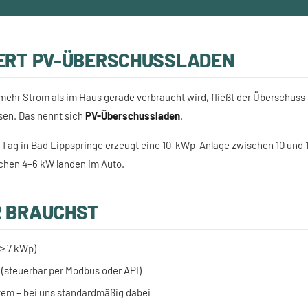
IERT PV-ÜBERSCHUSSLADEN
ehr Strom als im Haus gerade verbraucht wird, fließt der Überschuss d
isen. Das nennt sich
PV-Überschussladen
.
Tag in Bad Lippspringe erzeugt eine 10-kWp-Anlage zwischen 10 und 1
ichen 4–6 kW landen im Auto.
R BRAUCHST
 ≥ 7 kWp)
(steuerbar per Modbus oder API)
m – bei uns standardmäßig dabei