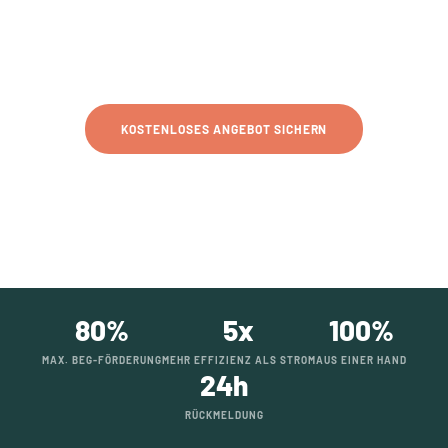
KLIMANEUTRAL HEIZEN · KOSTEN SENKEN ·
ZUKUNFTSSICHER
KOSTENLOSES ANGEBOT SICHERN
MEHR ERFAHREN
80%
5x
100%
MAX. BEG-FÖRDERUNG
MEHR EFFIZIENZ ALS STROM
AUS EINER HAND
24h
RÜCKMELDUNG