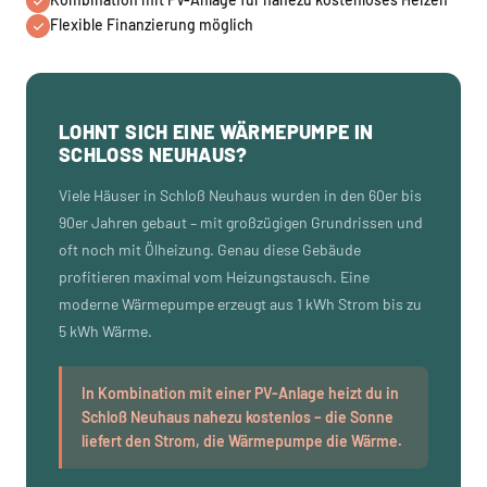
Flexible Finanzierung möglich
LOHNT SICH EINE WÄRMEPUMPE IN
SCHLOSS NEUHAUS?
Viele Häuser in Schloß Neuhaus wurden in den 60er bis
90er Jahren gebaut – mit großzügigen Grundrissen und
oft noch mit Ölheizung. Genau diese Gebäude
profitieren maximal vom Heizungstausch. Eine
moderne Wärmepumpe erzeugt aus 1 kWh Strom bis zu
5 kWh Wärme.
In Kombination mit einer PV-Anlage heizt du in
Schloß Neuhaus nahezu kostenlos – die Sonne
liefert den Strom, die Wärmepumpe die Wärme.