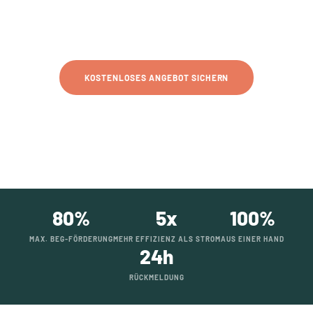
KLIMANEUTRAL HEIZEN · KOSTEN SENKEN ·
ZUKUNFTSSICHER
KOSTENLOSES ANGEBOT SICHERN
MEHR ERFAHREN
80%
5x
100%
MAX. BEG-FÖRDERUNG
MEHR EFFIZIENZ ALS STROM
AUS EINER HAND
24h
RÜCKMELDUNG