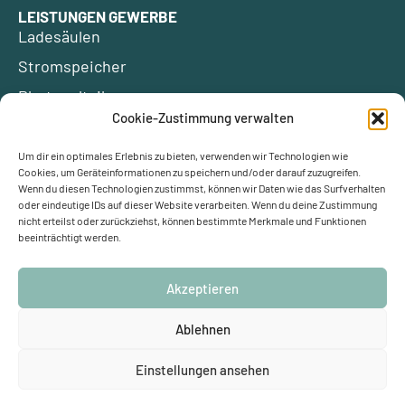
LEISTUNGEN GEWERBE
Ladesäulen
Stromspeicher
Photovoltaik
Cookie-Zustimmung verwalten
ÜBER UNS
Um dir ein optimales Erlebnis zu bieten, verwenden wir Technologien wie
Kontakt
Förderungen
Cookies, um Geräteinformationen zu speichern und/oder darauf zuzugreifen.
Wenn du diesen Technologien zustimmst, können wir Daten wie das Surfverhalten
Blog
Glossar
oder eindeutige IDs auf dieser Website verarbeiten. Wenn du deine Zustimmung
Ersparnis berechnen
Klimaschutz
nicht erteilst oder zurückziehst, können bestimmte Merkmale und Funktionen
beeinträchtigt werden.
Partner werden
Empfehlungsprämie
Akzeptieren
Ablehnen
Impressum
Datenschutzerklärung (EU)
Cookie-Richtlinie (EU)
Einstellungen ansehen
Schulze-Delitzsch-Weg 1, 33175 Bad Lippspringe