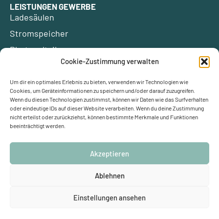
LEISTUNGEN GEWERBE
Ladesäulen
Stromspeicher
Photovoltaik
Cookie-Zustimmung verwalten
ÜBER UNS
Um dir ein optimales Erlebnis zu bieten, verwenden wir Technologien wie
Kontakt
Förderungen
Cookies, um Geräteinformationen zu speichern und/oder darauf zuzugreifen.
Wenn du diesen Technologien zustimmst, können wir Daten wie das Surfverhalten
Blog
Glossar
oder eindeutige IDs auf dieser Website verarbeiten. Wenn du deine Zustimmung
Ersparnis berechnen
Klimaschutz
nicht erteilst oder zurückziehst, können bestimmte Merkmale und Funktionen
beeinträchtigt werden.
Partner werden
Empfehlungsprämie
Akzeptieren
Ablehnen
Impressum
Datenschutzerklärung (EU)
Cookie-Richtlinie (EU)
Einstellungen ansehen
Schulze-Delitzsch-Weg 1, 33175 Bad Lippspringe