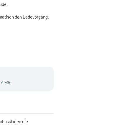
ude.
tomatisch den Ladevorgang.
fließt.
schussladen die