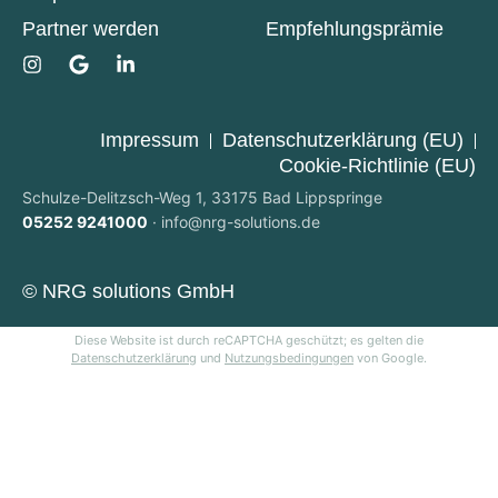
Partner werden
Empfehlungsprämie
Impressum
Datenschutzerklärung (EU)
Cookie-Richtlinie (EU)
Schulze-Delitzsch-Weg 1, 33175 Bad Lippspringe
05252 9241000
·
info@nrg-solutions.de
© NRG solutions GmbH
Diese Website ist durch reCAPTCHA geschützt; es gelten die
Datenschutzerklärung
und
Nutzungsbedingungen
von Google.